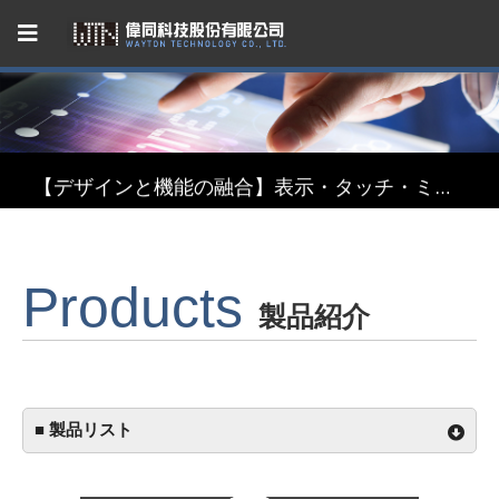
Capacitive Touch Panel developed by WAYTON
【省エネ革新】超低消費電力 反射型TFT液晶モジュール
【デザインと機能の融合】表示・タッチ・ミラーを融合したインテリジェント3in1ディスプレイモジュール
【関税リスク恐れず、台湾製選ぶ】安定供給のLCMソリューション
Products
Capacitive Touch Panel developed by WAYTON
製品紹介
【省エネ革新】超低消費電力 反射型TFT液晶モジュール
■ 製品リスト