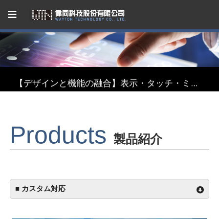
Capacitive Touch Panel developed by WAYTON
【省エネ革新】超低消費電力 反射型TFT液晶モジュール
【デザインと機能の融合】表示・タッチ・ミラーを融合したインテリジェント3in1ディスプレイモジュール
【関税リスク恐れず、台湾製選ぶ】安定供給のLCMソリューション
Products
Capacitive Touch Panel developed by WAYTON
製品紹介
【省エネ革新】超低消費電力 反射型TFT液晶モジュール
■ カスタム対応