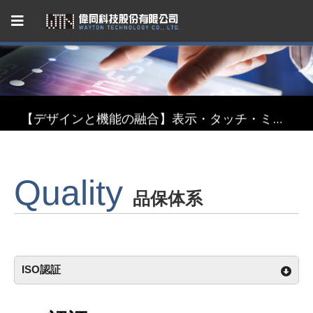
Capacitive Touch Panel developed by WAYTON
【省エネ革新】超低消費電力 反射型TFT液晶モジュール
【デザインと機能の融合】表示・タッチ・ミラーを融合したインテリジェント3in1ディスプレイモジュール
【関税リスク恐れず、台湾製選ぶ】安定供給のLCMソリューション
Quality
Capacitive Touch Panel developed by WAYTON
品保体系
【省エネ革新】超低消費電力 反射型TFT液晶モジュール
ISO認証