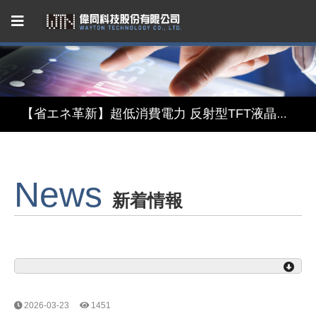
Capacitive Touch Panel developed by WAYTON
【省エネ革新】超低消費電力 反射型TFT液晶モジュール
【デザインと機能の融合】表示・タッチ・ミラーを融合したインテリジェント3in1ディスプレイモジュール
【関税リスク恐れず、台湾製選ぶ】安定供給のLCMソリューション
News
Capacitive Touch Panel developed by WAYTON
新着情報
【省エネ革新】超低消費電力 反射型TFT液晶モジュール
2026-03-23
1451