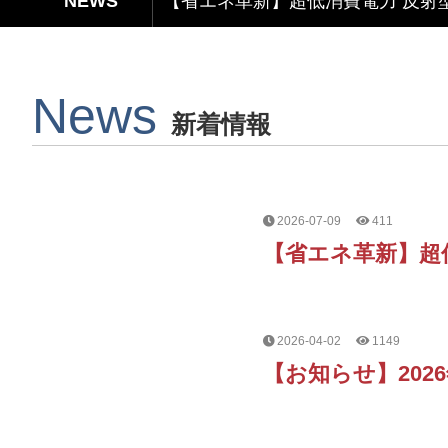
【デザインと機能の融合】表示・タ
News
【関税リスク恐れず、台湾製選ぶ】
新着情報
Capacitive Touch Panel develope
【省エネ革新】超低消費電力 反射型
2026-07-09
411
【省エネ革新】超
2026-04-02
1149
【お知らせ】202