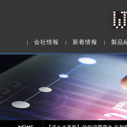
会
社
情
報
新
着
情
報
製
品
会
社
情
報
新
着
情
報
製
品
Capacitive Touch Panel develope
【省エネ革新】超低消費電力 反射型