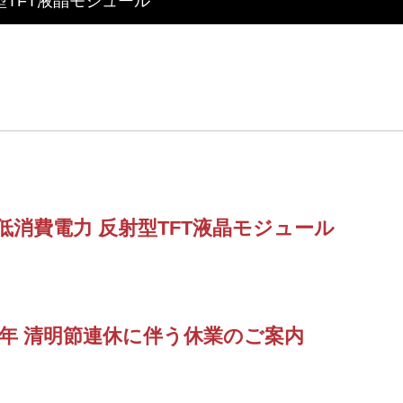
ッチ・ミラーを融合したインテリジェント3in1ディス
安定供給のLCMソリューション
d by WAYTON
TFT液晶モジュール
低消費電力 反射型TFT液晶モジュール
6年 清明節連休に伴う休業のご案内