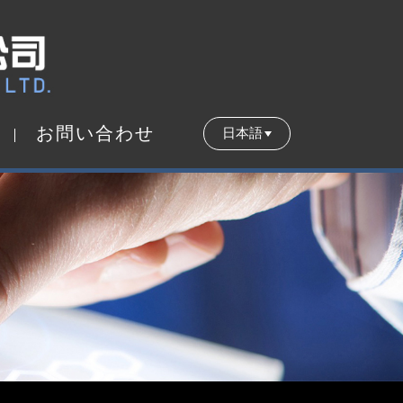
お
問
い
合
わ
せ
日本語
お
問
い
合
わ
せ