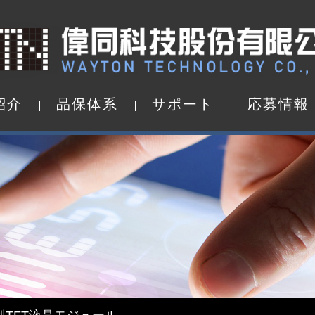
紹
介
品
保
体
系
サ
ポ
ー
ト
応
募
情
報
紹
介
品
保
体
系
サ
ポ
ー
ト
応
募
情
報
d by WAYTON
TFT液晶モジュール