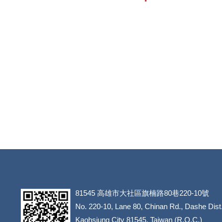
81545
高雄市大社區旗楠路80巷220-10號
​​​​​​​No. 220-10, Lane 80, Chinan Rd., Dashe Dist
​​​​​​​Kaohsiung City 81545, Taiwan (R.O.C.)