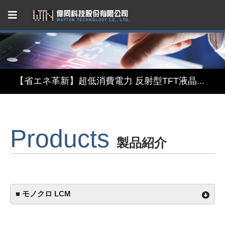
Capacitive Touch Panel developed by WAYTON
【省エネ革新】超低消費電力 反射型TFT液晶モジュール
【デザインと機能の融合】表示・タッチ・ミラーを融合したインテリジェント3in1ディスプレイモジュール
Products
【関税リスク恐れず、台湾製選ぶ】安定供給のLCMソリューション
製品紹介
Capacitive Touch Panel developed by WAYTON
【省エネ革新】超低消費電力 反射型TFT液晶モジュール
■ モノクロ LCM