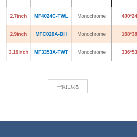
2.7inch
MF4024C-TWL
Monochrome
400*2
2.9inch
MFC029A-BH
Monochrome
168*3
3.16inch
MF3353A-TWT
Monochrome
336*5
一覧に戻る