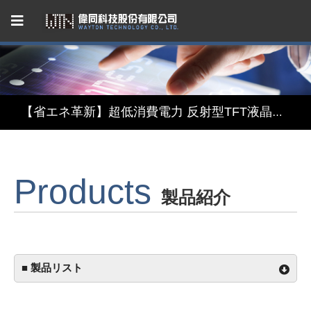
Capacitive Touch Panel developed by WAYTON
【省エネ革新】超低消費電力 反射型TFT液晶モジュール
【デザインと機能の融合】表示・タッチ・ミラーを融合したインテリジェント3in1ディスプレイモジュール
Products
【関税リスク恐れず、台湾製選ぶ】安定供給のLCMソリューション
製品紹介
Capacitive Touch Panel developed by WAYTON
【省エネ革新】超低消費電力 反射型TFT液晶モジュール
■ 製品リスト