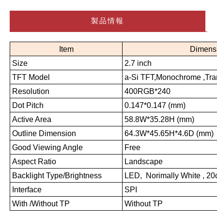
製品情報
Item
Dimens
Size
2.7 inch
TFT Model
a-Si TFT,Monochrome ,Tran
Resolution
400RGB*240
Dot Pitch
0.147*0.147 (mm)
Active Area
58.8W*35.28H (mm)
Outline Dimension
64.3W*45.65H*4.6D (mm)
Good Viewing Angle
Free
Aspect Ratio
Landscape
Backlight Type/Brightness
LED, Norimally White , 20
Interface
SPI
With /Without TP
Without TP