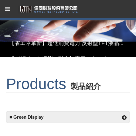
Capacitive Touch Panel developed by WAYTON
【省エネ革新】超低消費電力 反射型TFT液晶モジュール
【デザインと機能の融合】表示・タッチ・ミラーを融合したインテリジェント3in1ディスプレイモジュール
【関税リスク恐れず、台湾製選ぶ】安定供給のLCMソリューション
Products
Capacitive Touch Panel developed by WAYTON
製品紹介
【省エネ革新】超低消費電力 反射型TFT液晶モジュール
■ Green Display