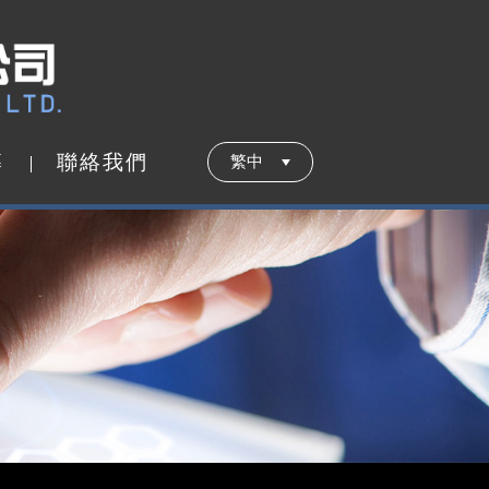
募
聯
絡
我
們
繁中
募
聯
絡
我
們