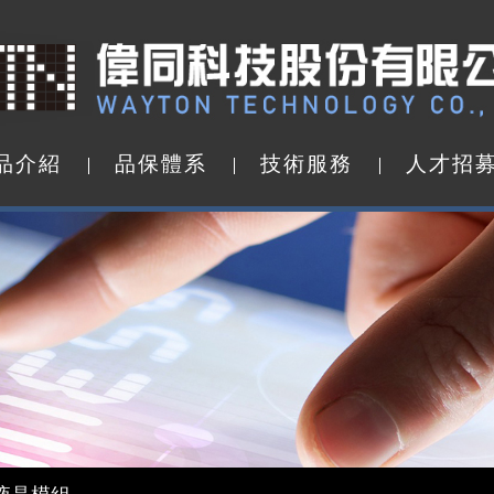
品
介
紹
品
保
體
系
技
術
服
務
人
才
招
品
介
紹
品
保
體
系
技
術
服
務
人
才
招
d by WAYTON