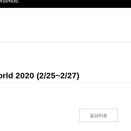
 液晶模組
面三合一智慧顯示模組
供應的 LCM 解決方案
d by WAYTON
 液晶模組
ld 2020 (2/25~2/27)
返回列表