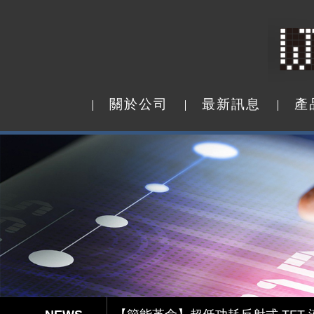
關
於
公
司
最
新
訊
息
產
關
於
公
司
最
新
訊
息
產
Capacitive Touch Panel develope