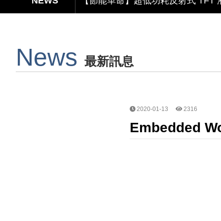
【節能革命】超低功耗反射式 TFT
【美學與智能】顯示 × 觸控 × 鏡
News
【無懼關稅風險，選擇台灣製造】穩定
最新訊息
Capacitive Touch Panel develope
【節能革命】超低功耗反射式 TFT
2020-01-13
2316
Embedded Wor