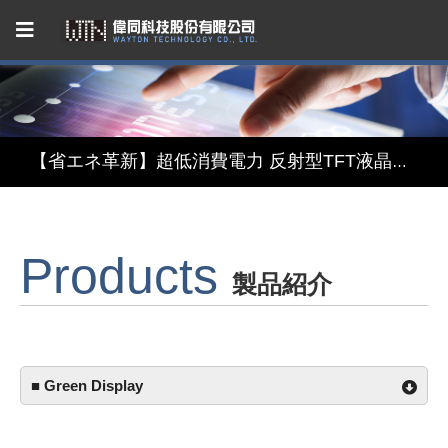
Capacitive Touch Panel developed by WAYTON
【省エネ革新】超低消費電力 反射型TFT液晶モジュール
【デザインと機能の融合】表示・タッチ・ミラーを融合したインテリジェント3in1ディスプレイモジュール
Products
【関税リスク恐れず、台湾製選ぶ】安定供給のLCMソリューション
製品紹介
Capacitive Touch Panel developed by WAYTON
【省エネ革新】超低消費電力 反射型TFT液晶モジュール
■ Green Display