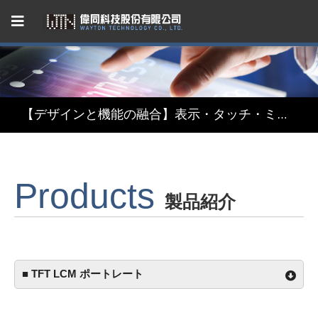
Capacitive Touch Panel developed by WAYTON
【省エネ革新】超低消費電力 反射型TFT液晶モジュール
【デザインと機能の融合】表示・タッチ・ミラーを融合したインテリジェント3in1ディスプレイモジュール
【関税リスク恐れず、台湾製選ぶ】安定供給のLCMソリューション
Products
Capacitive Touch Panel developed by WAYTON
製品紹介
【省エネ革新】超低消費電力 反射型TFT液晶モジュール
■ TFT LCM ポートレート